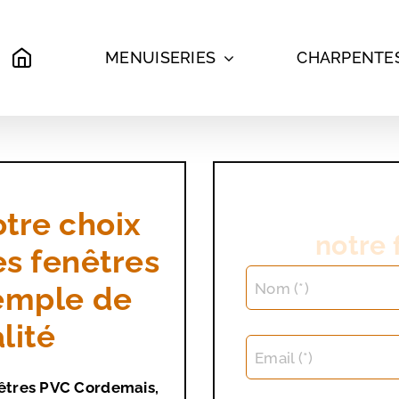
MENUISERIES
CHARPENTE
tre choix
notre 
s fenêtres
Nom (*)
emple de
lité
Email (*)
êtres PVC Cordemais,