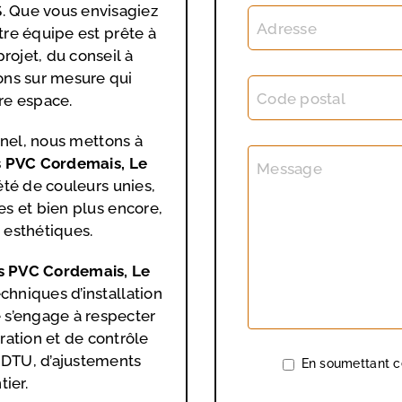
 Que vous envisagiez
Adresse
tre équipe est prête à
ojet, du conseil à
ions sur mesure qui
Code postal
re espace.
nnel, nous mettons à
s
PVC Cordemais, Le
Message
été de couleurs unies,
es et bien plus encore,
 esthétiques.
s PVC Cordemais, Le
chniques d’installation
 s’engage à respecter
ration et de contrôle
 DTU, d’ajustements
En soumettant ce
ier.