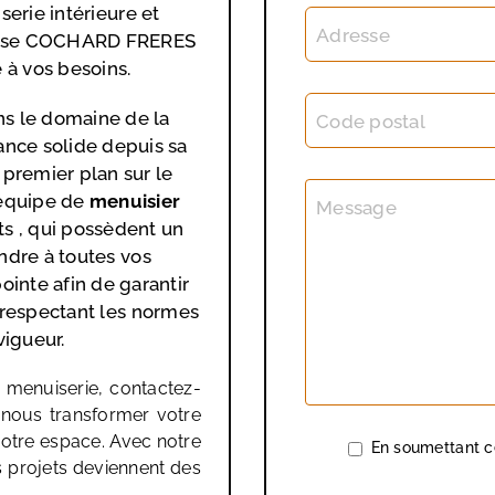
erie intérieure et
Adresse
reprise COCHARD FRERES
e à vos besoins.
s le domaine de la
Code postal
ance solide depuis sa
 premier plan sur le
 équipe de
menuisier
Message
 , qui possèdent un
ndre à toutes vos
inte afin de garantir
n respectant les normes
vigueur.
 menuiserie, contactez-
-nous transformer votre
 votre espace. Avec notre
En soumettant ce
s projets deviennent des