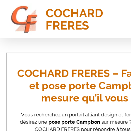
Passer
au
contenu
COCHARD FRERES – Fa
et pose porte Camp
mesure qu’il vous 
Vous recherchez un portail alliant design et fo
désirez une
pose porte Campbon
sur mesure ?
COCHARD FRERES
pour répondre à tous 