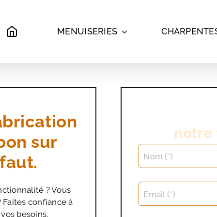
MENUISERIES
CHARPENTE
brication
notre
bon sur
Nom (*)
faut.
nctionnalité ? Vous
Email (*)
 Faites confiance à
vos besoins.