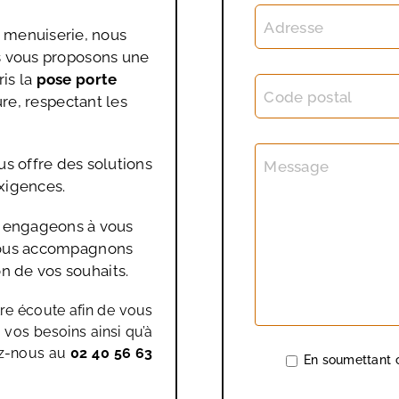
Adresse
a menuiserie, nous
s vous proposons une
is la
pose porte
Code postal
ure, respectant les
us offre des solutions
Message
xigences.
s engageons à vous
 vous accompagnons
n de vos souhaits.
re écoute afin de vous
 vos besoins ainsi qu’à
ez-nous au
02 40 56 63
En soumettant c